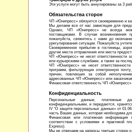
Эти услуги могут быть аннулированы за 3 ра
Обязательства сторон
ЧП «Юнипресс» обязуется своевременно и ка
Мы делаем все от нас зависящее для предо
Однако, ЧП «Юнипресс» не всегда може
поставщиками. В случае возникновения 
пожалуйста, свяжитесь с нами до окончан
урегулирования ситуации. Пожалуйста учтит
Своевременное прибытие в гостиницы, аэро
другие места отправления или места предост
ЧП «Юнипресс» не несет ответственности за
или курьерскими службами, а также за после
ЧП «Юнипресс» не несет ответственности
программ, фильтрующих электронную почту,
причин, повлекших за собой неполучени
адресованных ЧП «Юнипресс» или заказчика
Финансовая ответственность ЧП «Юнипресс» 
Конфиденциальность
Персональные данные, платежные д
конфиденциальными, и передаются, хранятся
IV “О защите персональных данных» от 01.06
часть Ваших данных, которая необходима для
Финансовая или платежная информация п
соответствии с условиями и практикой пла
Express).
Мы не отвечаем на запросы третьих сторон 