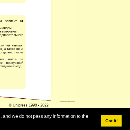
ка зависит от
 и сборы
а включены
дварительного
сий на языках,
о, а также цена
 отдельно после
ная плата за
ет пропускной
вход или въезд.
© Unipress 1998 - 2022
Copyright notice - click here
l, and we do not pass any information to the
Got it!