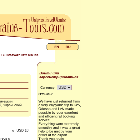
EN
RU
рт с посещением маяка
Войти или
зарегистрироваться
Currency
Отзывы:
емецкий,
We have just returned from
, Украинский,
a very enjoyable trip to Kiev,
Odessa and Lviv made
possible by your excellent
and efficient rail booking
service.
Everything went extremely
smoothly and it was a great
от USD 18
help to be met by your
driver at the airport.
тесь с
Thank you again.