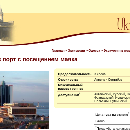
Главная
>
Экскурсии
>
Одесса
> Экскурсия в по
в порт с посещением маяка
Продолжительность:
3 часов
Сезонность:
Апрель - Сентябрь
Максимальный
размер группы:
*
Английский, Русский, Н
Доступно на:
Французский, Испанский
Польский, Румынский
*
Цена тура на одного
Group:
*
Пожалуйста, ознакомь