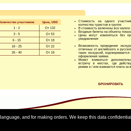
Стоимость на одного участни
Количество участников
Цена, USD
колчества туристов в группе
1 - 2
От 132
В стоимость включены все налоги
Входные билеты на объекты показ
3 - 5
От 53
Цены могут изменяться без пре
уведомления
6 - 15
От 18
Возможность проведения экскур
16 - 25
От 22
отличных от английского и русског
26 - 40
От 18
таких экскурсий, подтвержжается
оформления заявки.
Может взиматься дополнитель
встречу в местах, где действу
режим и / или взимается плата за 
БРОНИРОВАТЬ
 language, and for making orders. We keep this data confidentia