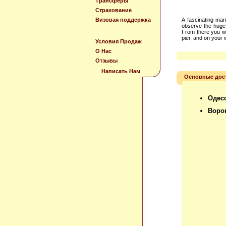
Трансферы
Страхование
Визовая поддержка
A fascinating mar
observe the huge 
From there you wi
pier, and on your 
Условия Продаж
О Нас
Отзывы
Написать Нам
Основные дос
Одес
Воро