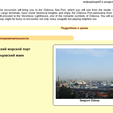
информацией в раздел
ine excursion will bring you to the Odessa Sea Port, which you will see from the inside –
cargo terminals, have some historical insights and enjoy the Odessa Port panorama from t
ll proceed to the Vorontsov Lighthouse, one of the romantic symbols of Odessa. You will w
way might be lucky to encounter not only noisy seagulls but playing dolphins too.
Подробнее о ценах
топримечательности
ский морской порт
нцовский маяк
Seaport Odesa