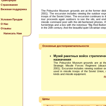
Трансферы
Страхование
Визовая поддержка
The Pobuzske Museum grounds are at the former disloca
2001). The excursion includes viewing the outdoor expo
troops of the Soviet Union. The excursion continues to 
tour proceeds again outdoors to see the silo, and end
Условия Продаж
missile command post with the old-fashioned phones, t
О Нас
furnishings and a box with the notorious “Big Red Button”.
in the 20th century. And the beautiful quiet Ukrainian step
Отзывы
Написать Нам
Основные достопримечательности
Музей ракетных войск стратегиче
назначения
The Pobuzske Museum grounds are at the 
Strategic Missile Forces Regiment (disact
2001). Excursion includes viewing outdoor ex
used in missile troops of the Soviet Union, m
kinds and missile equipment.
П
Цены