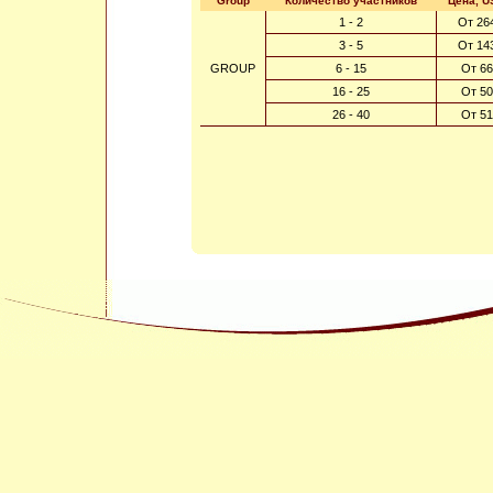
Group
Количество участников
Цена, U
1 - 2
От 26
3 - 5
От 14
GROUP
6 - 15
От 66
16 - 25
От 50
26 - 40
От 51