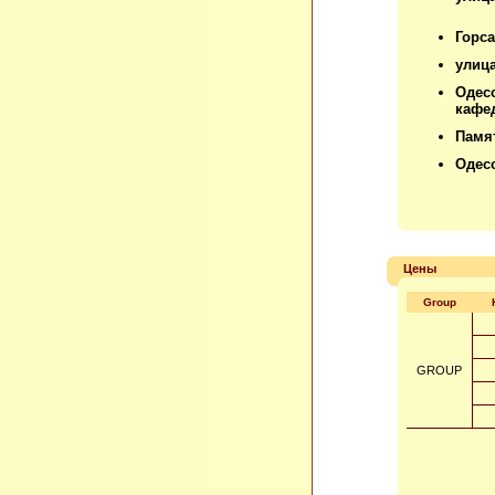
Горс
улица
Одес
кафе
Памят
Одес
Цены
Group
GROUP