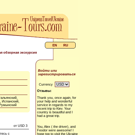
EN
RU
я обзорная экскурсия
Войти или
зарегистрироваться
Currency
Отзывы:
тальянский,
Thank you, once again, for
, Испанский,
your help and wonderful
 Румынский
service in regards to my
recent trip to Kiev. Your
country is beautiful and I
had a great trip.
от USD 3
You, Alex ( the driver), and
Feodor were awesome! I
тесь с
hope top to visit the Ukraine