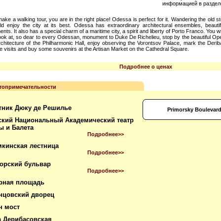
информацией в раздел
ake a walking tour, you are in the right place! Odessa is perfect for it. Wandering the old s
 enjoy the city at its best. Odessa has extraordinary architectural ensembles, beaut
nts. It also has a special charm of a maritime city, a spirit and liberty of Porto Franco. You w
look at, so dear to every Odessan, monument to Duke De Richelieu, stop by the beautiful Op
rchitecture of the Philharmonic Hall, enjoy observing the Vorontsov Palace, mark the Deri
re visits and buy some souvenirs at the Artisan Market on the Cathedral Square.
Подробнее о ценах
топримечательности
тник Дюку де Решилье
Primorsky Boulevar
ский Национальный Академический театр
ы и Балета
Подробнее>>
мкинская лестница
Подробнее>>
орский бульвар
Подробнее>>
рная площадь
нцовский дворец
н мост
а Дерибасовская