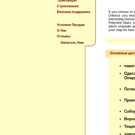
Трансферы
Страхование
Визовая поддержка
If you choose to m
Odessa you would
interesting monume
Potemkin Stairs, 
Условия Продаж
adore exquisite a
your map for futu
О Нас
Отзывы
Написать Нам
Основные дос
памя
Одес
Опер
Поте
Прим
Собо
Воро
Тещи
улиц