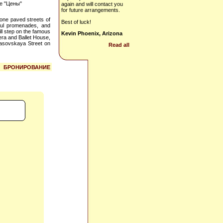
е "Цены"
again and will contact you
for future arrangements.
tone paved streets of
Best of luck!
iful promenades, and
ill step on the famous
Kevin Phoenix, Arizona
era and Ballet House,
basovskaya Street on
Read all
БРОНИРОВАНИЕ
d