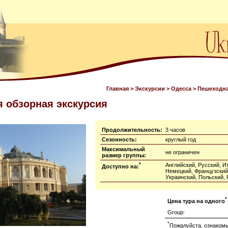
Главная
>
Экскурсии
>
Одесса
> Пешеходна
 обзорная экскурсия
Продолжительность:
3 часов
Сезонность:
круглый год
Максимальный
не ограничен
размер группы:
*
Английский, Русский, И
Доступно на:
Немецкий, Французский
Украинский, Польский,
*
Цена тура на одного
Group:
*
Пожалуйста, ознакомь