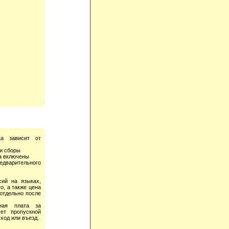
ка зависит от
 и сборы
а включены
дварительного
сий на языках,
о, а также цена
 отдельно после
ная плата за
ет пропускной
вход или въезд.