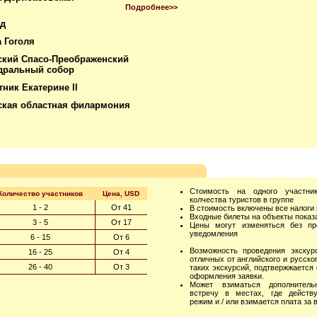
Подробнее>>
ад
 Гоголя
ский Спасо-Преображенский
дральный собор
ник Екатерине ll
ская областная филармония
Стоимость на одного участни
Количество участников
Цена, USD
колчества туристов в группе
1 - 2
От 41
В стоимость включены все налоги
Входные билеты на объекты показ
3 - 5
От 17
Цены могут изменяться без пре
уведомления
6 - 15
От 6
Возможность проведения экскур
16 - 25
От 4
отличных от английского и русског
26 - 40
От 3
таких экскурсий, подтвержжается
оформления заявки.
Может взиматься дополнитель
встречу в местах, где действу
режим и / или взимается плата за 